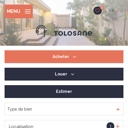
0
FR
MENU
Acheter
Louer
De l'ancien
De l'immo pro
Estimer
à l'année
De l'immo pro
Type de bien
1
Localisation